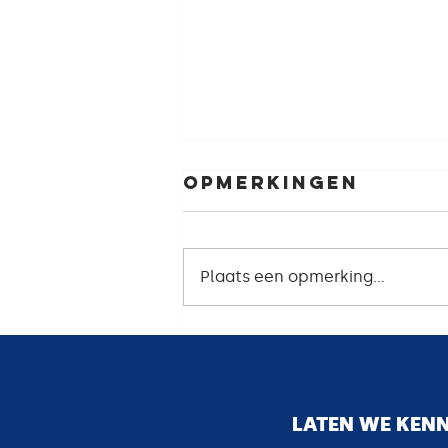
Opmerkingen
Plaats een opmerking...
Zelf ontslag
nemen en toch
een uitkering
CONTACTEER O
ontvangen? Ja,
LATEN WE KEN
dat kan vanaf