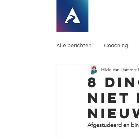
Home
Loopba
Alle berichten
Coaching
Hilde Van Damme
8 di
niet
nieu
Afgestudeerd en binn