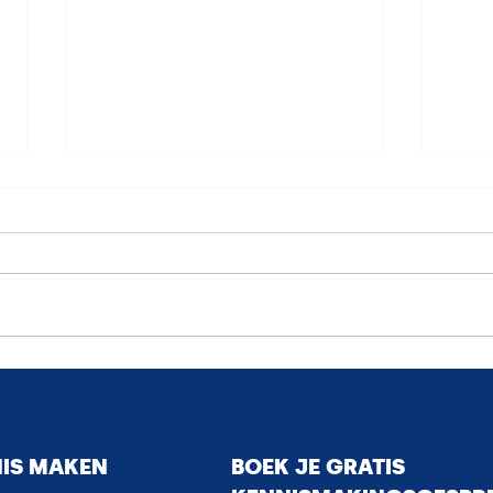
Wa
Nieuwe regels
ou
voor
he
NS
loopbaancheques
si
NIS MAKEN
BOEK JE GRATIS
vanaf 1 november