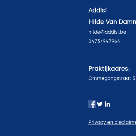
nu.
Addisi - Hilde
Addisi
hilde@addisi.be
Hilde Van Dam
0473/947964
hilde@addisi.be
Praktijkadres 1:
0473/947964
Lokerenbaan 110-118
Praktijkadres 2:
Hofstee 43, Opdorp
Praktijkadres:
Ommegangstraat 38
Privacy en disclai
Privacy en disclaim