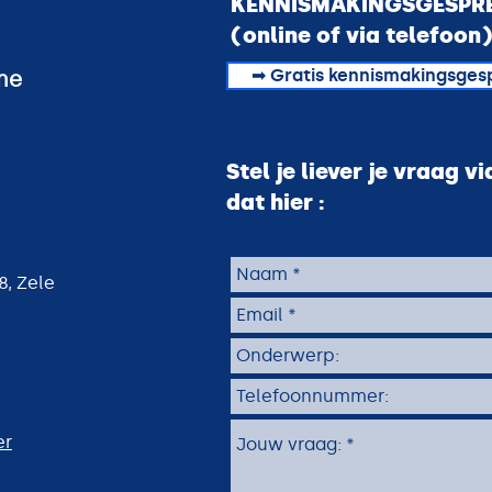
KENNISMAKINGSGESPR
 Van Damme
(online of via telefoon
JE VRAAG VIA MAIL
➡ Gratis kennismakingsges
me
Stel je liever je vraag v
, Zele
dat hier :
, Zele
mer
er