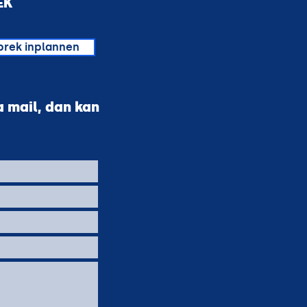
EK
)
prek inplannen
ia mail, dan kan
Verstuur