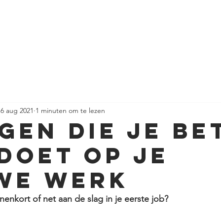
ancoaching
Stress & burn-out
Bedrijven
Veel gest
16 aug 2021
1 minuten om te lezen
ngen die je be
 doet op je
we werk
enkort of net aan de slag in je eerste job? 