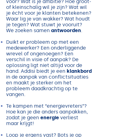
voor? Wat is je ambitie? Hoe groot-
of kleinschalig wil je zijn? Wat wil
je écht voor je klanten betekenen?
Waar lig je van wakker? Wat houdt
je tegen? Wat stuwt je vooruit?
We zoeken samen
antwoorden
.
Duikt er probleem op met een
medewerker? Een onderliggende
wrevel of ongenoegen? Een
verschil in visie of aanpak? De
oplossing ligt niet altijd voor de
hand. Addisi biedt je een
klankbord
in de aanpak van conflictsituaties
en maakt je sterker om het
probleem daadkrachtig op te
vangen.
Te kampen met “energievreters”?
Hoe kan je die anders aanpakken,
zodat je geen
energie
verliest
maar krìjgt!
Loop je ergens vast? Bots je op