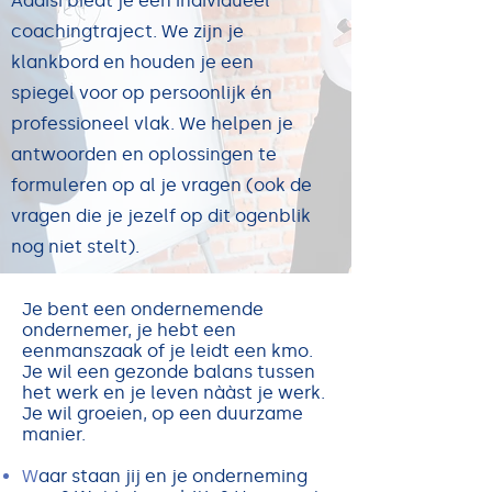
Addisi biedt je een individueel
coachingtraject. We zijn je
klankbord en houden je een
spiegel voor op persoonlijk én
professioneel vlak. We helpen je
antwoorden en oplossingen te
formuleren op al je vragen (ook de
vragen die je jezelf op dit ogenblik
nog niet stelt).
Je bent een ondernemende
ondernemer, je hebt een
eenmanszaak of je leidt een kmo.
Je wil een gezonde balans tussen
het werk en je leven nààst je werk.
Je wil groeien, op een duurzame
manier.
W
aar staan jij en je onderneming