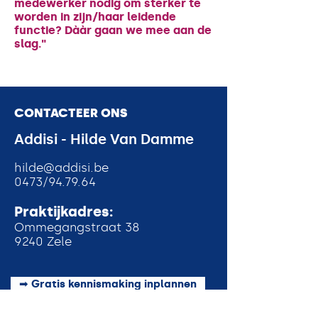
medewerker nodig om sterker te
worden in zijn/haar leidende
functie? Dààr gaan we mee aan de
slag."
CONTACTEER ONS
Addisi - Hilde Van Damme
h
ilde@addisi.be
0473/94.79.64
Praktijkadres:
Ommegangstraat 38
9240 Zele
➡ Gratis kennismaking inplannen