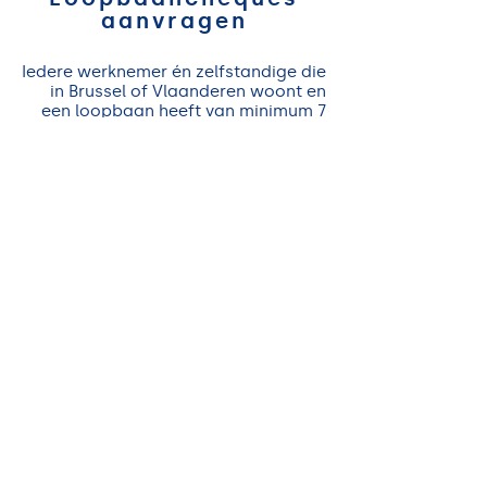
aanvragen
Iedere werknemer én zelfstandige die
in Brussel of Vlaanderen woont en
een loopbaan heeft van minimum 7
jaar heeft 1 keer in zijn loopbaan
recht op loopbaancheques.
Zo'n loopbaancheque geeft je recht
op 4 uur loopbaancoaching.
Jij betaalt hiervoor slechts
90 euro. De Vlaamse overheid past
de rest bij.
Cheques aanvragen