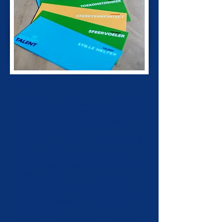
Voor wie
Je hebt het gevoel dat je méér uit je
job kan halen. Is er een betere match
mogelijk tussen je werk en wie jij “in
je beste versie” bent?
Ben je niet helemaal zeker of je nog
op de juiste plek zit?
​Je wil nieuwe wegen uit. Je weet
duidelijk waar naartoe, maar hoe
geraak je er?
Je wil het anders, maar welke
richting? Je ziet nog geen alternatief,
of - net omgekeerd - juist te véél
mogelijkheden.
Je voelt je best goed in je huidige