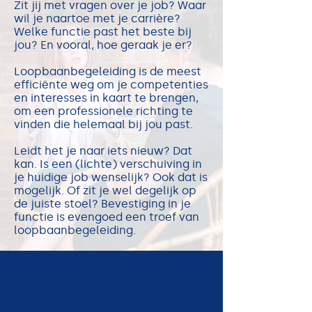
Zit jij met vragen over je job? Waar
wil je naartoe met je carrière?
Welke functie past het beste bij
jou? En vooral, hoe geraak je er?
Loopbaanbegeleiding is de meest
efficiënte weg om je competenties
en interesses in kaart te brengen,
om een professionele richting te
vinden die helemaal bij jou past.
Leidt het je naar iets nieuw? Dat
kan. Is een (lichte) verschuiving in
je huidige job wenselijk? Ook dat is
mogelijk. Of zit je wel degelijk op
de juiste stoel? Bevestiging in je
functie is evengoed een troef van
loopbaanbegeleiding.
Ontdek in een aantal sessies waar jij
voor staat.