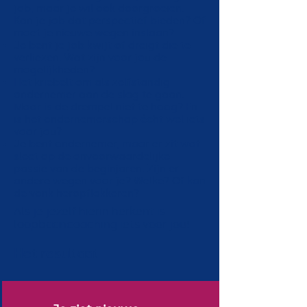
job, maar je wil ook doorgroeien.
Kan je job dat perspectief bieden? Of
moet je nieuwe wegen inslaan?
Je bent je job kwijt of dreigt die te
verliezen. Wat zijn voor jou de
mogelijkheden?
Het kriebelt om als zelfstandig
ondernemer aan de slag te gaan.
Maar is de drempel niet te hoog? En
is het ondernemerschap écht wel iets
voor jou?
Je bent ondernemer, maar er zit wat
sleet op de onvoorwaardelijke
passie van de beginjaren. Zijn er
andere wegen voor je? Welke? Of kan
de vonk heropflakkeren?
Als je jezelf hierin herkent is
loopbaancoaching iets voor jou!
Het resultaat