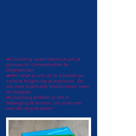
Waarvoor kom jij met plezier uit bed?
Waaraan kan jij je kostbare energie
kwijt?
En wat geeft jou energie terug?
Hoe wil en kan jij een verschil maken?
En wat kan je daar vervolgens mee?
We vinden de antwoorden en
brengen je profiel in kaart.
➡Coaching ondersteunt je om je
passies en competenties te
(h)erkennen.
➡Het helpt je om uit te zoomen en
zicht te krijgen op je parcours. Én
om over eventuele hindernissen heen
te stappen.
➡Coaching prikkelt je om in
beweging te komen, om concreet
aan de slag te gaan!