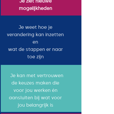
Je ziet nieuwe
mogelijkheden
Je weet hoe je
verandering kan inzetten
en
wat de stappen er naar
toe zijn
Je kan met vertrouwen
de keuzes maken die
voor jou werken én
aansluiten bij wat voor
jou belangrijk is